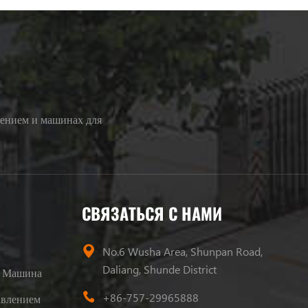
лением и машинах для
СВЯЗАТЬСЯ С НАМИ
No.6 Wusha Area, Shunpan Road,
Daliang, Shunde District
я Машина
+86-757-29965888
авлением