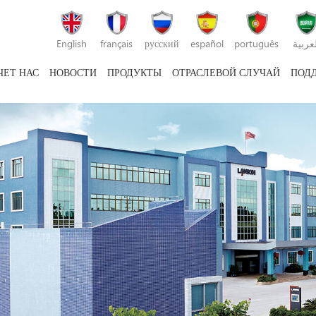
English
français
русский
español
português
لعربية
ЧЕТ НАС
НОВОСТИ
ПРОДУКТЫ
ОТРАСЛЕВОЙ СЛУЧАЙ
ПОД
машина для литья пластмасс под давлением