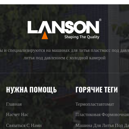
ы и специализируются на машинах для литья пластмасс под дав
литья под давлением с холодной камерой
НУЖНА ПОМОЩЬ
ГОРЯЧИЕ ТЕГИ
Главная
Термопластавтомат
Насчет Нас
Пластиковая Формовочна
Связаться С Нами
Машина Для Литья Под Д