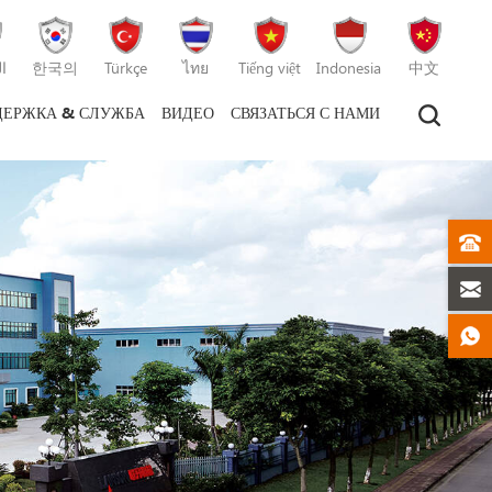
ا
한국의
Türkçe
ไทย
Tiếng việt
Indonesia
中文
ДЕРЖКА & СЛУЖБА
ВИДЕО
СВЯЗАТЬСЯ С НАМИ
машина для литья пластмасс под давлением