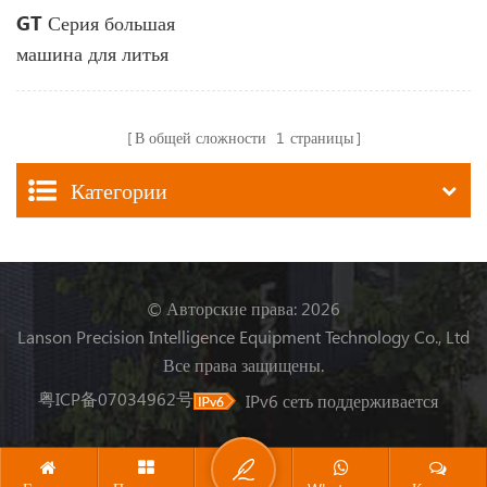
GT Серия большая
машина для литья
пластмасс под давлением
В общей сложности
1
страницы
Категории
© Авторские права: 2026
Lanson Precision Intelligence Equipment Technology Co., Ltd
Все права защищены.
粤ICP备07034962号
IPv6 сеть поддерживается