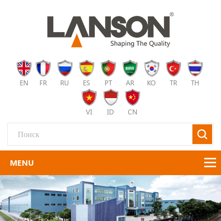
EN
FR
RU
ES
PT
AR
KO
TR
TH
VI
ID
CN