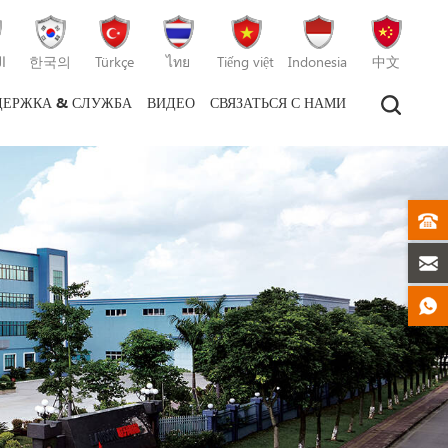
ا
한국의
Türkçe
ไทย
Tiếng việt
Indonesia
中文
ДЕРЖКА & СЛУЖБА
ВИДЕО
СВЯЗАТЬСЯ С НАМИ
машина для литья пластмасс под давлением