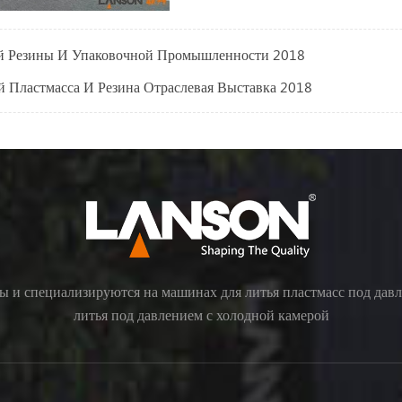
ой Резины И Упаковочной Промышленности 2018
 Пластмасса И Резина Отраслевая Выставка 2018
ы и специализируются на машинах для литья пластмасс под дав
литья под давлением с холодной камерой