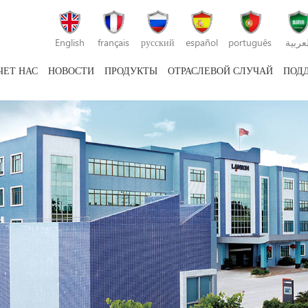
English
français
русский
español
português
لعربية
ЧЕТ НАС
НОВОСТИ
ПРОДУКТЫ
ОТРАСЛЕВОЙ СЛУЧАЙ
ПОД
машина для литья пластмасс под давлением