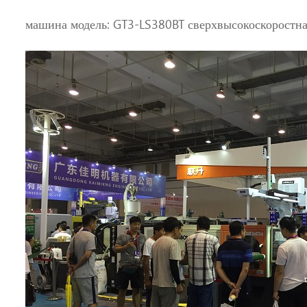
машина модель: GT3-LS380BT сверхвысокоскоростна