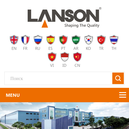
EN
FR
RU
ES
PT
AR
KO
TR
TH
VI
ID
CN